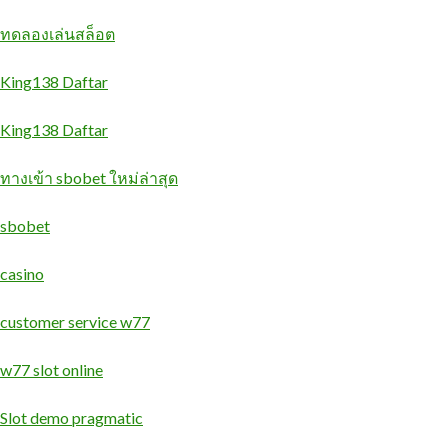
ทดลองเล่นสล็อต
King138 Daftar
King138 Daftar
ทางเข้า sbobet ใหม่ล่าสุด
sbobet
casino
customer service w77
w77 slot online
Slot demo pragmatic