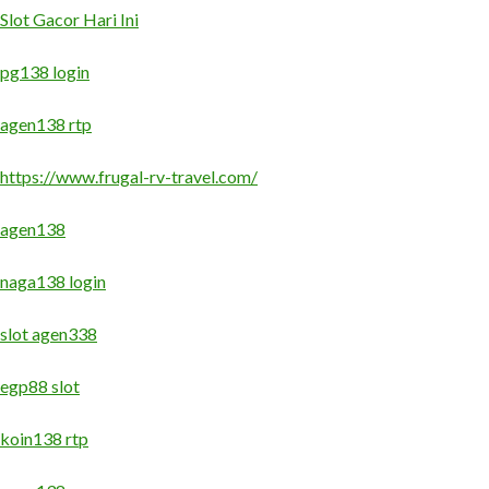
Slot Gacor Hari Ini
pg138 login
agen138 rtp
https://www.frugal-rv-travel.com/
agen138
naga138 login
slot agen338
egp88 slot
koin138 rtp