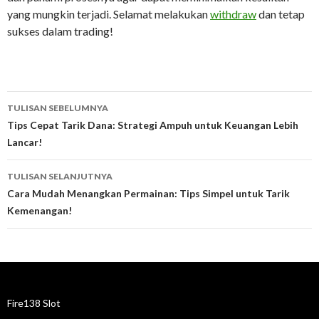
yang mungkin terjadi. Selamat melakukan
withdraw
dan tetap
sukses dalam trading!
Navigasi
TULISAN SEBELUMNYA
Tulisan
Tips Cepat Tarik Dana: Strategi Ampuh untuk Keuangan Lebih
Lancar!
TULISAN SELANJUTNYA
Cara Mudah Menangkan Permainan: Tips Simpel untuk Tarik
Kemenangan!
Fire138 Slot