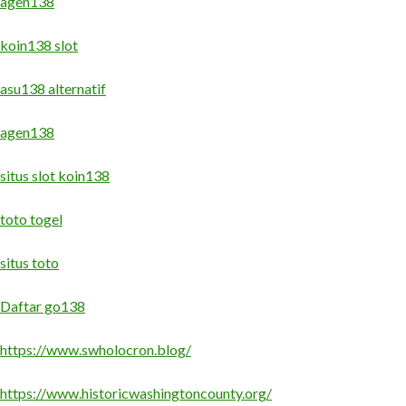
agen138
koin138 slot
asu138 alternatif
agen138
situs slot koin138
toto togel
situs toto
Daftar go138
https://www.swholocron.blog/
https://www.historicwashingtoncounty.org/