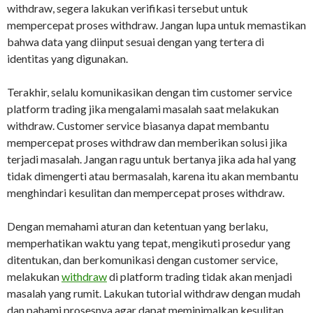
withdraw, segera lakukan verifikasi tersebut untuk
mempercepat proses withdraw. Jangan lupa untuk memastikan
bahwa data yang diinput sesuai dengan yang tertera di
identitas yang digunakan.
Terakhir, selalu komunikasikan dengan tim customer service
platform trading jika mengalami masalah saat melakukan
withdraw. Customer service biasanya dapat membantu
mempercepat proses withdraw dan memberikan solusi jika
terjadi masalah. Jangan ragu untuk bertanya jika ada hal yang
tidak dimengerti atau bermasalah, karena itu akan membantu
menghindari kesulitan dan mempercepat proses withdraw.
Dengan memahami aturan dan ketentuan yang berlaku,
memperhatikan waktu yang tepat, mengikuti prosedur yang
ditentukan, dan berkomunikasi dengan customer service,
melakukan
withdraw
di platform trading tidak akan menjadi
masalah yang rumit. Lakukan tutorial withdraw dengan mudah
dan pahami prosesnya agar dapat meminimalkan kesulitan