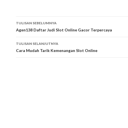
Navigasi
TULISAN SEBELUMNYA
Tulisan
Agen138 Daftar Judi Slot Online Gacor Terpercaya
TULISAN SELANJUTNYA
Cara Mudah Tarik Kemenangan Slot Online