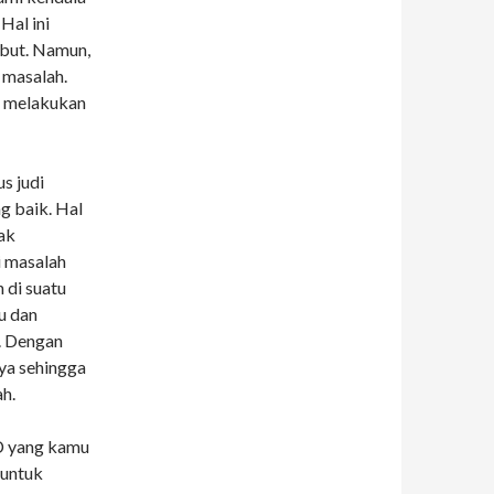
Hal ini
ebut. Namun,
 masalah.
uk melakukan
s judi
g baik. Hal
dak
i masalah
di suatu
u dan
. Dengan
ya sehingga
h.
D yang kamu
 untuk