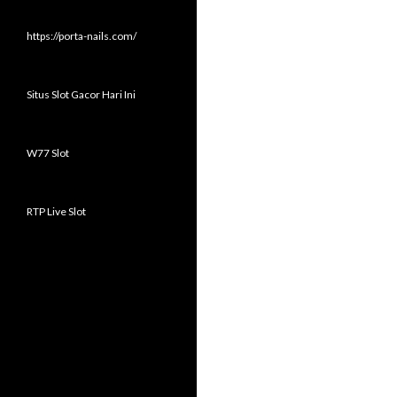
https://porta-nails.com/
Situs Slot Gacor Hari Ini
W77 Slot
RTP Live Slot