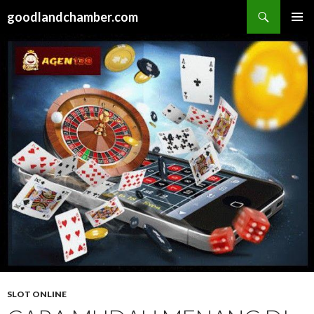
goodlandchamber.com
LANGSUNG
MENU
KE
UTAMA
ISI
SLOT ONLINE