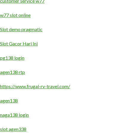
customer service w77
w77 slot online
Slot demo pragmatic
Slot Gacor Hari Ini
pg138 login
agen138 rtp
https://www.frugal-rv-travel.com/
agen138
naga138 login
slot agen338