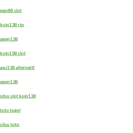
egp88 slot
koin138 rtp
agen138
koin138 slot
asu138 alternatif
agen138
situs slot koin138
toto togel
situs toto