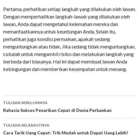
Pertama, perhatikan setiap langkah yang dilakukan oleh lawan.
Dengan memperhatikan langkah-lawak yang dilakukan oleh
lawan, Anda dapat mengetahui kelemahan mereka dan
memanfaatkannya untuk keuntungan Anda. Selain itu,
perhatikan juga kondisi permainan, apakah sedang
menguntungkan atau tidak. Jika sedang tidak menguntungkan,
cobalah untuk mengambil risiko dan melakukan langkah yang
berbeda dari biasanya. Hal ini dapat membuat lawan Anda
kebingungan dan memberikan kesempatan untuk menang.
Navigasi
TULISAN SEBELUMNYA
Tulisan
Rahasia Sukses Penarikan Cepat di Dunia Perbankan
TULISAN SELANJUTNYA
Cara Tarik Uang Cepat: Trik Mudah untuk Dapat Uang Lebih!