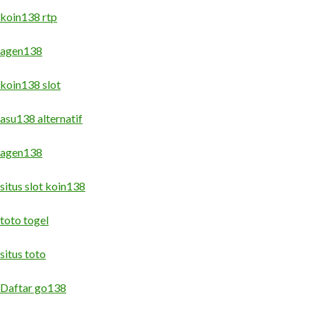
koin138 rtp
agen138
koin138 slot
asu138 alternatif
agen138
situs slot koin138
toto togel
situs toto
Daftar go138