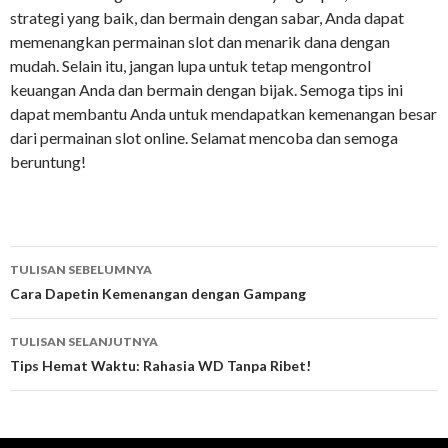
strategi yang baik, dan bermain dengan sabar, Anda dapat
memenangkan permainan slot dan menarik dana dengan
mudah. Selain itu, jangan lupa untuk tetap mengontrol
keuangan Anda dan bermain dengan bijak. Semoga tips ini
dapat membantu Anda untuk mendapatkan kemenangan besar
dari permainan slot online. Selamat mencoba dan semoga
beruntung!
Navigasi
TULISAN SEBELUMNYA
Tulisan
Cara Dapetin Kemenangan dengan Gampang
TULISAN SELANJUTNYA
Tips Hemat Waktu: Rahasia WD Tanpa Ribet!