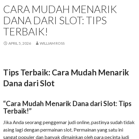
CARA MUDAH MENARIK
DANA DARI SLOT: TIPS
TERBAIK!
APRIL 5, 2026
WILLIAM ROSS
Tips Terbaik: Cara Mudah Menarik
Dana dari Slot
“Cara Mudah Menarik Dana dari Slot: Tips
Terbaik!”
Jika Anda seorang penggemar judi online, pastinya sudah tidak
asing lagi dengan permainan slot. Permainan yang satu ini
sangat populer dan banyak dimainkan oleh para pecinta judi