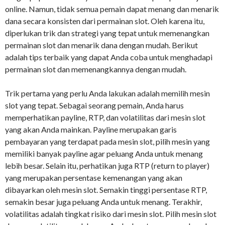
online. Namun, tidak semua pemain dapat menang dan menarik
dana secara konsisten dari permainan slot. Oleh karena itu,
diperlukan trik dan strategi yang tepat untuk memenangkan
permainan slot dan menarik dana dengan mudah. Berikut
adalah tips terbaik yang dapat Anda coba untuk menghadapi
permainan slot dan memenangkannya dengan mudah.
Trik pertama yang perlu Anda lakukan adalah memilih mesin
slot yang tepat. Sebagai seorang pemain, Anda harus
memperhatikan payline, RTP, dan volatilitas dari mesin slot
yang akan Anda mainkan. Payline merupakan garis
pembayaran yang terdapat pada mesin slot, pilih mesin yang
memiliki banyak payline agar peluang Anda untuk menang
lebih besar. Selain itu, perhatikan juga RTP (return to player)
yang merupakan persentase kemenangan yang akan
dibayarkan oleh mesin slot. Semakin tinggi persentase RTP,
semakin besar juga peluang Anda untuk menang. Terakhir,
volatilitas adalah tingkat risiko dari mesin slot. Pilih mesin slot