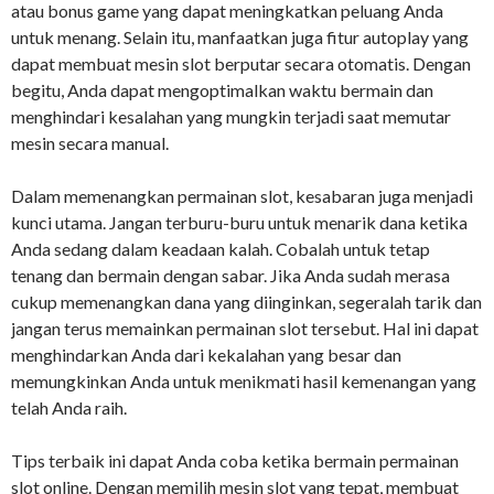
atau bonus game yang dapat meningkatkan peluang Anda
untuk menang. Selain itu, manfaatkan juga fitur autoplay yang
dapat membuat mesin slot berputar secara otomatis. Dengan
begitu, Anda dapat mengoptimalkan waktu bermain dan
menghindari kesalahan yang mungkin terjadi saat memutar
mesin secara manual.
Dalam memenangkan permainan slot, kesabaran juga menjadi
kunci utama. Jangan terburu-buru untuk menarik dana ketika
Anda sedang dalam keadaan kalah. Cobalah untuk tetap
tenang dan bermain dengan sabar. Jika Anda sudah merasa
cukup memenangkan dana yang diinginkan, segeralah tarik dan
jangan terus memainkan permainan slot tersebut. Hal ini dapat
menghindarkan Anda dari kekalahan yang besar dan
memungkinkan Anda untuk menikmati hasil kemenangan yang
telah Anda raih.
Tips terbaik ini dapat Anda coba ketika bermain permainan
slot online. Dengan memilih mesin slot yang tepat, membuat