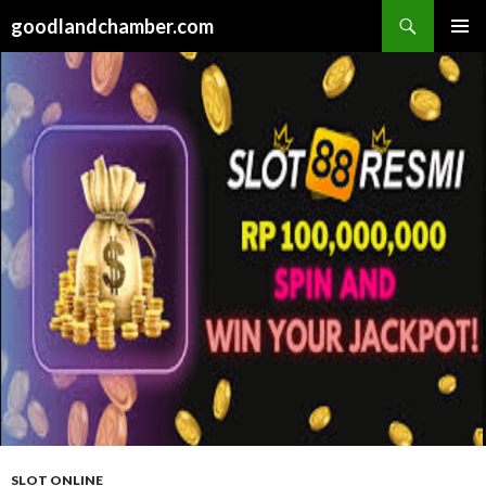
goodlandchamber.com
LANGSUNG
MENU
KE
UTAMA
ISI
SLOT ONLINE