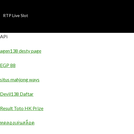
RTP Live Slot
APi
agen138 desty page
EGP 88
situs mahjong ways
Devil138 Daftar
Result Toto HK Prize
ทดลองเล่นสล็อต