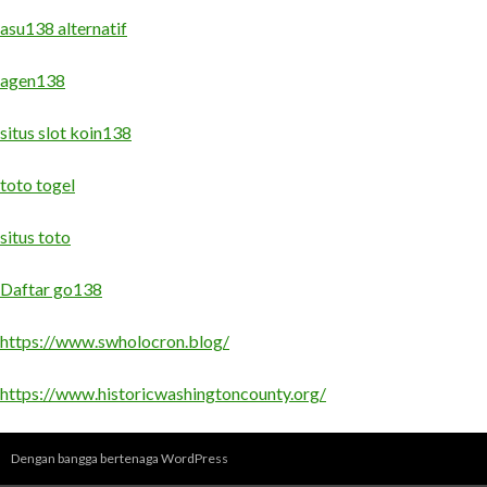
asu138 alternatif
agen138
situs slot koin138
toto togel
situs toto
Daftar go138
https://www.swholocron.blog/
https://www.historicwashingtoncounty.org/
Dengan bangga bertenaga WordPress