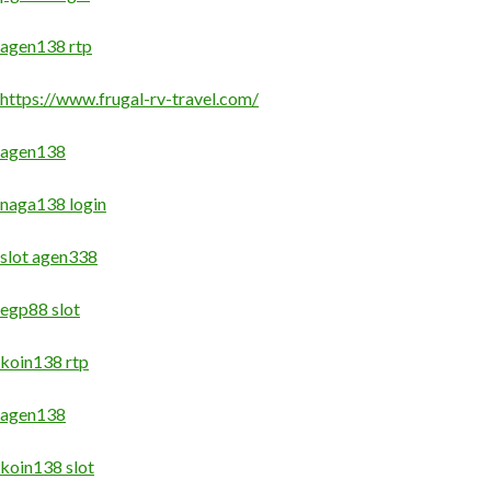
agen138 rtp
https://www.frugal-rv-travel.com/
agen138
naga138 login
slot agen338
egp88 slot
koin138 rtp
agen138
koin138 slot