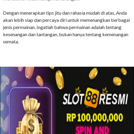
Dengan menerapkan tips jitu dan rahasia mudah di atas, Anda
akan lebih siap dan percaya diri untuk memenangkan berbagai
jenis permainan. Ingatlah bahwa permainan adalah tentang
kesenangan dan tantangan, bukan hanya tentang kemenangan
semata.