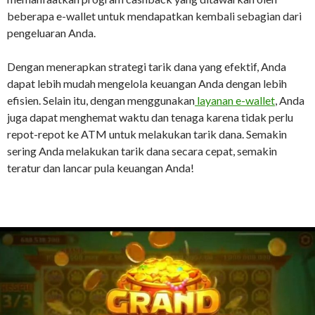
beberapa e-wallet untuk mendapatkan kembali sebagian dari
pengeluaran Anda.
Dengan menerapkan strategi tarik dana yang efektif, Anda
dapat lebih mudah mengelola keuangan Anda dengan lebih
efisien. Selain itu, dengan menggunakan
layanan e-wallet
, Anda
juga dapat menghemat waktu dan tenaga karena tidak perlu
repot-repot ke ATM untuk melakukan tarik dana. Semakin
sering Anda melakukan tarik dana secara cepat, semakin
teratur dan lancar pula keuangan Anda!