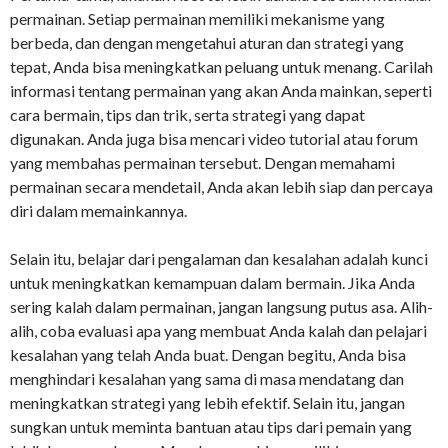
permainan. Setiap permainan memiliki mekanisme yang
berbeda, dan dengan mengetahui aturan dan strategi yang
tepat, Anda bisa meningkatkan peluang untuk menang. Carilah
informasi tentang permainan yang akan Anda mainkan, seperti
cara bermain, tips dan trik, serta strategi yang dapat
digunakan. Anda juga bisa mencari video tutorial atau forum
yang membahas permainan tersebut. Dengan memahami
permainan secara mendetail, Anda akan lebih siap dan percaya
diri dalam memainkannya.
Selain itu, belajar dari pengalaman dan kesalahan adalah kunci
untuk meningkatkan kemampuan dalam bermain. Jika Anda
sering kalah dalam permainan, jangan langsung putus asa. Alih-
alih, coba evaluasi apa yang membuat Anda kalah dan pelajari
kesalahan yang telah Anda buat. Dengan begitu, Anda bisa
menghindari kesalahan yang sama di masa mendatang dan
meningkatkan strategi yang lebih efektif. Selain itu, jangan
sungkan untuk meminta bantuan atau tips dari pemain yang