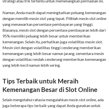
strategi atau trik tertentu untuk memenangkan permainan ini.
Namun, Anda masih dapat meningkatkan peluang kemenangan
dengan memilih mesin slot yang tepat. Pilihlah mesin slot online
yang menawarkan persentase pembayaran yang tinggi.
Biasanya, mesin slot dengan persentase pembayaran lebih dari
95% memiliki peluang lebih besar untuk memberikan
kemenangan. Selain itu, perhatikan juga volatilitas mesin slot.
Mesin slot dengan volatilitas tinggi cenderung memberikan
kemenangan yang lebih besar namun jarang, sementara mesin
dengan volatilitas rendah cenderung memberikan kemenangan
yang lebih kecil namun lebih sering.
Tips Terbaik untuk Meraih
Kemenangan Besar di Slot Online
Selain mengetahui rahasia mengalahkan mesin slot online, ada
juga beberapa tips terbaik yang dapat Anda gunakan untuk