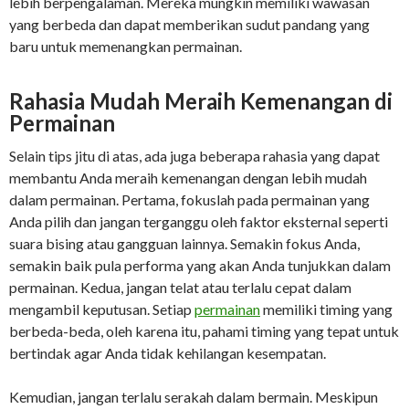
lebih berpengalaman. Mereka mungkin memiliki wawasan
yang berbeda dan dapat memberikan sudut pandang yang
baru untuk memenangkan permainan.
Rahasia Mudah Meraih Kemenangan di
Permainan
Selain tips jitu di atas, ada juga beberapa rahasia yang dapat
membantu Anda meraih kemenangan dengan lebih mudah
dalam permainan. Pertama, fokuslah pada permainan yang
Anda pilih dan jangan terganggu oleh faktor eksternal seperti
suara bising atau gangguan lainnya. Semakin fokus Anda,
semakin baik pula performa yang akan Anda tunjukkan dalam
permainan. Kedua, jangan telat atau terlalu cepat dalam
mengambil keputusan. Setiap
permainan
memiliki timing yang
berbeda-beda, oleh karena itu, pahami timing yang tepat untuk
bertindak agar Anda tidak kehilangan kesempatan.
Kemudian, jangan terlalu serakah dalam bermain. Meskipun