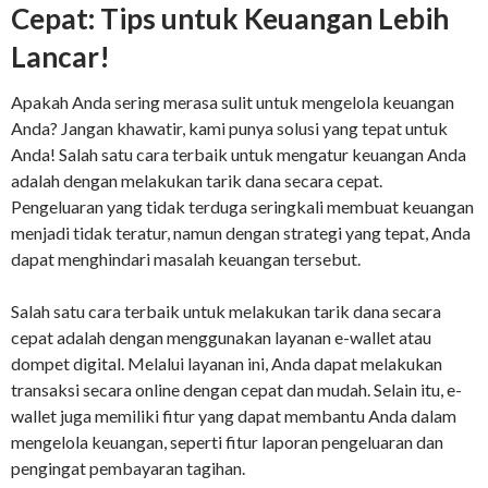
Cepat: Tips untuk Keuangan Lebih
Lancar!
Apakah Anda sering merasa sulit untuk mengelola keuangan
Anda? Jangan khawatir, kami punya solusi yang tepat untuk
Anda! Salah satu cara terbaik untuk mengatur keuangan Anda
adalah dengan melakukan tarik dana secara cepat.
Pengeluaran yang tidak terduga seringkali membuat keuangan
menjadi tidak teratur, namun dengan strategi yang tepat, Anda
dapat menghindari masalah keuangan tersebut.
Salah satu cara terbaik untuk melakukan tarik dana secara
cepat adalah dengan menggunakan layanan e-wallet atau
dompet digital. Melalui layanan ini, Anda dapat melakukan
transaksi secara online dengan cepat dan mudah. Selain itu, e-
wallet juga memiliki fitur yang dapat membantu Anda dalam
mengelola keuangan, seperti fitur laporan pengeluaran dan
pengingat pembayaran tagihan.