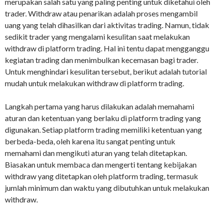
merupakan salah satu yang paling penting untuk diketahui oleh
trader. Withdraw atau penarikan adalah proses mengambil
uang yang telah dihasilkan dari aktivitas trading. Namun, tidak
sedikit trader yang mengalami kesulitan saat melakukan
withdraw di platform trading. Hal ini tentu dapat mengganggu
kegiatan trading dan menimbulkan kecemasan bagi trader.
Untuk menghindari kesulitan tersebut, berikut adalah tutorial
mudah untuk melakukan withdraw di platform trading.
Langkah pertama yang harus dilakukan adalah memahami
aturan dan ketentuan yang berlaku di platform trading yang
digunakan. Setiap platform trading memiliki ketentuan yang
berbeda-beda, oleh karena itu sangat penting untuk
memahami dan mengikuti aturan yang telah ditetapkan.
Biasakan untuk membaca dan mengerti tentang kebijakan
withdraw yang ditetapkan oleh platform trading, termasuk
jumlah minimum dan waktu yang dibutuhkan untuk melakukan
withdraw.