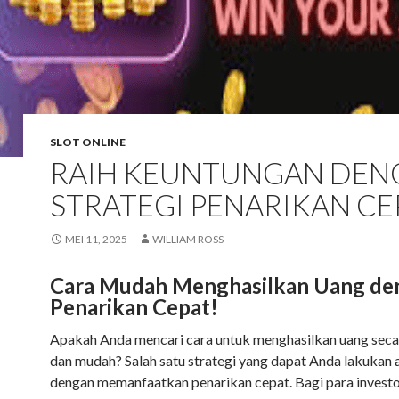
SLOT ONLINE
RAIH KEUNTUNGAN DEN
STRATEGI PENARIKAN CE
MEI 11, 2025
WILLIAM ROSS
Cara Mudah Menghasilkan Uang de
Penarikan Cepat!
Apakah Anda mencari cara untuk menghasilkan uang seca
dan mudah? Salah satu strategi yang dapat Anda lakukan 
dengan memanfaatkan penarikan cepat. Bagi para investo