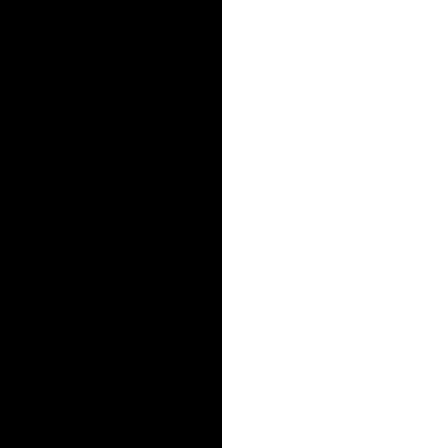
APi
agen138 desty page
EGP 88
situs mahjong ways
Devil138 Daftar