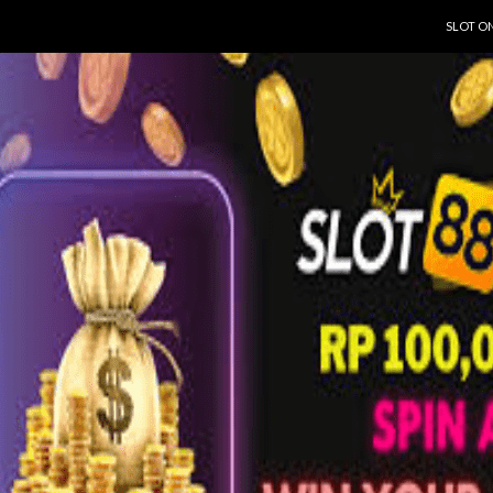
LANGSUN
SLOT O