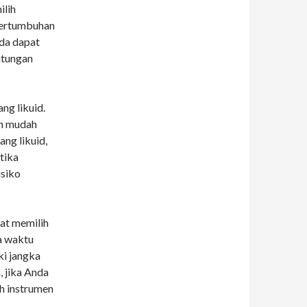
ilih
 pertumbuhan
nda dapat
ntungan
ng likuid.
an mudah
ang likuid,
tika
isiko
aat memilih
a waktu
ki jangka
, jika Anda
h instrumen