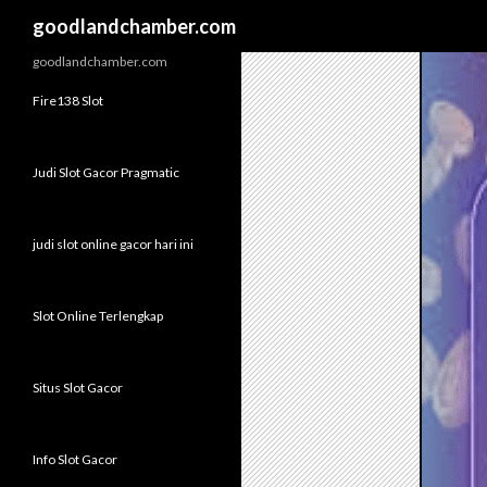
Cari
goodlandchamber.com
goodlandchamber.com
Fire138 Slot
Judi Slot Gacor Pragmatic
judi slot online gacor hari ini
Slot Online Terlengkap
Situs Slot Gacor
Info Slot Gacor