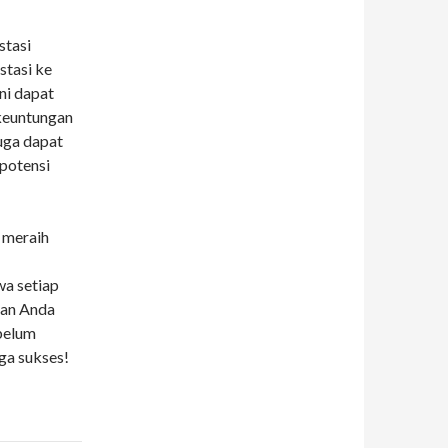
stasi
stasi ke
ni dapat
keuntungan
juga dapat
potensi
 meraih
wa setiap
ikan Anda
belum
ga sukses!