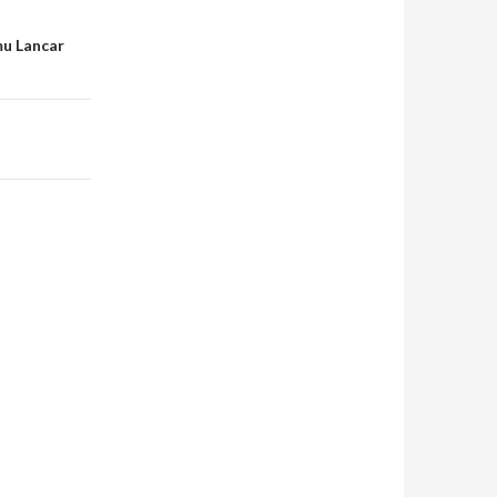
mu Lancar