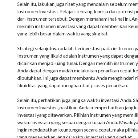
Selain itu, lakukan juga riset yang mendalam sebelum mem
instrumen investasi. Pelajari tentang kinerja dan potensi
dari instrumen tersebut. Dengan memahami hal-hal ini, A
memilih instrumen investasi yang dapat memberikan keu
yang lebih besar dalam waktu yang singkat.
Strategi selanjutnya adalah berinvestasi pada instrumen ya
Instrumen yang likuid adalah instrumen yang dapat deng
dicairkan menjadi uang tunai. Dengan memilih instrumen y
Anda dapat dengan mudah melakukan penarikan cepat ke
dibutuhkan. Ini juga dapat membantu Anda menghindari r
likuiditas yang dapat menghambat proses penarikan.
Selain itu, perhatikan juga jangka waktu investasi Anda. S
instrumen investasi, pastikan Anda memperhatikan jangk
investasi yang ditawarkan. Pilihlah instrumen yang memili
waktu investasi yang sesuai dengan tujuan Anda. Misalnya
ingin mendapatkan keuntungan secara cepat, maka pilihla
yang menawarkan jangka waktu investasi yang singkat.