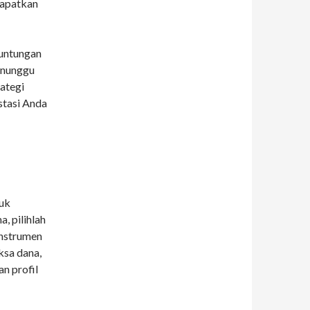
dapatkan
euntungan
menunggu
ategi
stasi Anda
tuk
, pilihlah
 instrumen
eksa dana,
an profil