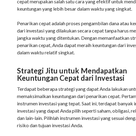
cepat merupakan salah satu cara yang efektif untuk men
keuntungan yang lebih besar dalam waktu yang singkat.
Penarikan cepat adalah proses pengambilan dana atau k
dari investasi yang dilakukan secara cepat tanpa harus 
jangka waktu yang ditentukan. Dengan memanfaatkan str
penarikan cepat, Anda dapat meraih keuntungan dari inve
dalam waktu relatif singkat.
Strategi Jitu untuk Mendapatkan
Keuntungan Cepat dari Investasi
Terdapat beberapa strategi yang dapat Anda lakukan un
memaksimalkan keuntungan dari penarikan cepat. Pertama
instrumen investasi yang tepat. Saat ini, terdapat banyak
investasi yang dapat Anda pilih seperti saham, obligasi, r
dan lain-lain. Pilihlah instrumen investasi yang sesuai deng
risiko dan tujuan investasi Anda.