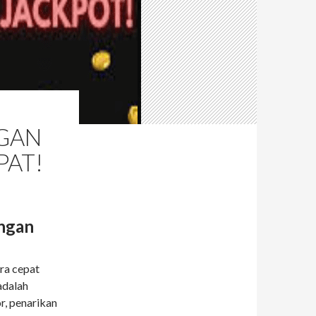
GAN
PAT!
ngan
ra cepat
adalah
r, penarikan