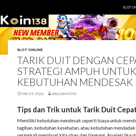
LANGSUN
SLOT O
SLOT ONLINE
TARIK DUIT DENGAN CEP
STRATEGI AMPUH UNTU
KEBUTUHAN MENDESAK
MEI 29, 2026
WILLIAM ROSS
Tips dan Trik untuk Tarik Duit Cepa
Memiliki kebutuhan mendesak seperti biaya untuk memb
tagihan, kebutuhan kesehatan, atau kebutuhan mendadak 
seringkali membuat kita stres dan bingung. Apalagi jika 