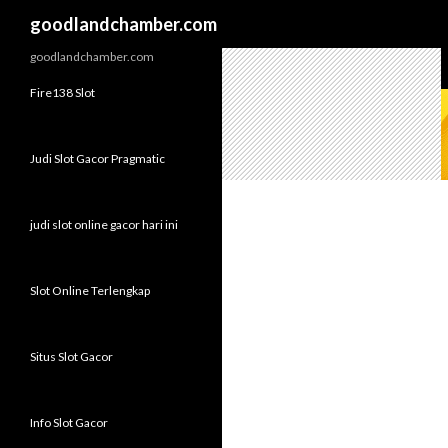
Cari
goodlandchamber.com
goodlandchamber.com
Fire138 Slot
Judi Slot Gacor Pragmatic
judi slot online gacor hari ini
Slot Online Terlengkap
Situs Slot Gacor
Info Slot Gacor