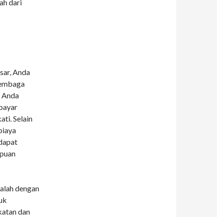
ah dari
sar, Anda
lembaga
a Anda
bayar
ti. Selain
biaya
dapat
mpuan
dalah dengan
uk
katan dan