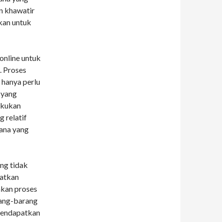
an khawatir
kan untuk
online untuk
. Proses
 hanya perlu
 yang
akukan
 relatif
ana yang
ng tidak
aatkan
hkan proses
rang-barang
 mendapatkan